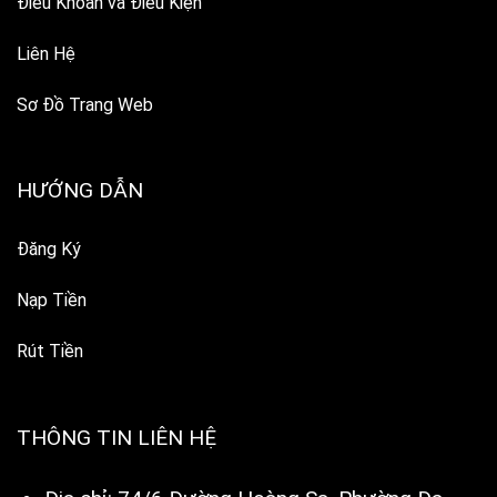
Điều Khoản và Điều Kiện
Liên Hệ
Sơ Đồ Trang Web
HƯỚNG DẪN
Đăng Ký
Nạp Tiền
Rút Tiền
THÔNG TIN LIÊN HỆ