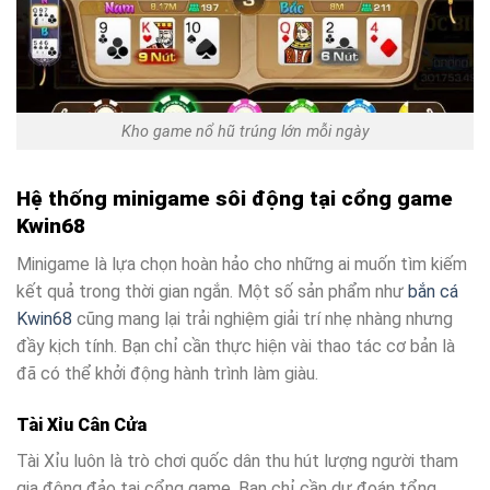
Kho game nổ hũ trúng lớn mỗi ngày
Hệ thống minigame sôi động tại cổng game
Kwin68
Minigame là lựa chọn hoàn hảo cho những ai muốn tìm kiếm
kết quả trong thời gian ngắn. Một số sản phẩm như
bắn cá
Kwin68
cũng mang lại trải nghiệm giải trí nhẹ nhàng nhưng
đầy kịch tính. Bạn chỉ cần thực hiện vài thao tác cơ bản là
đã có thể khởi động hành trình làm giàu.
Tài Xỉu Cân Cửa
Tài Xỉu luôn là trò chơi quốc dân thu hút lượng người tham
gia đông đảo tại cổng game. Bạn chỉ cần dự đoán tổng