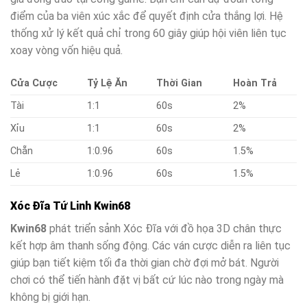
điểm của ba viên xúc xắc để quyết định cửa thắng lợi. Hệ
thống xử lý kết quả chỉ trong 60 giây giúp hội viên liên tục
xoay vòng vốn hiệu quả.
Cửa Cược
Tỷ Lệ Ăn
Thời Gian
Hoàn Trả
Tài
1:1
60s
2%
Xỉu
1:1
60s
2%
Chẵn
1:0.96
60s
1.5%
Lẻ
1:0.96
60s
1.5%
Xóc Đĩa Tứ Linh Kwin68
Kwin68
phát triển sảnh Xóc Đĩa với đồ họa 3D chân thực
kết hợp âm thanh sống động. Các ván cược diễn ra liên tục
giúp bạn tiết kiệm tối đa thời gian chờ đợi mở bát. Người
chơi có thể tiến hành đặt vị bất cứ lúc nào trong ngày mà
không bị giới hạn.