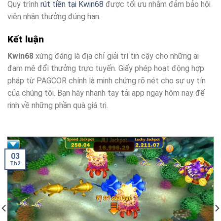
Quy trình
rút tiền tại Kwin68
được tối ưu nhằm đảm bảo hội
viên nhận thưởng đúng hạn.
Kết luận
Kwin68
xứng đáng là địa chỉ giải trí tin cậy cho những ai
đam mê đổi thưởng trực tuyến. Giấy phép hoạt động hợp
pháp từ PAGCOR chính là minh chứng rõ nét cho sự uy tín
của chúng tôi. Bạn hãy nhanh tay tải app ngay hôm nay để
rinh về những phần quà giá trị.
03
Th2