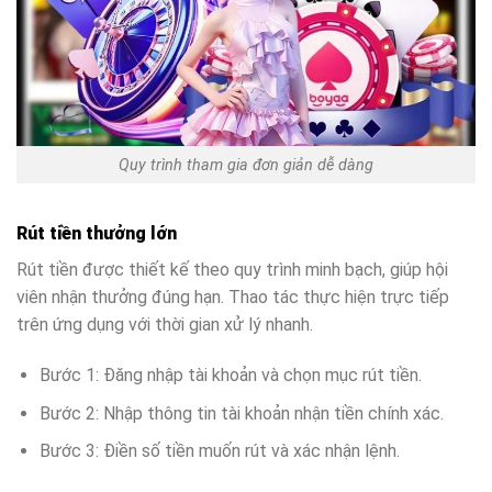
Quy trình tham gia đơn giản dễ dàng
Rút tiền thưởng lớn
Rút tiền được thiết kế theo quy trình minh bạch, giúp hội
viên nhận thưởng đúng hạn. Thao tác thực hiện trực tiếp
trên ứng dụng với thời gian xử lý nhanh.
Bước 1: Đăng nhập tài khoản và chọn mục rút tiền.
Bước 2: Nhập thông tin tài khoản nhận tiền chính xác.
Bước 3: Điền số tiền muốn rút và xác nhận lệnh.