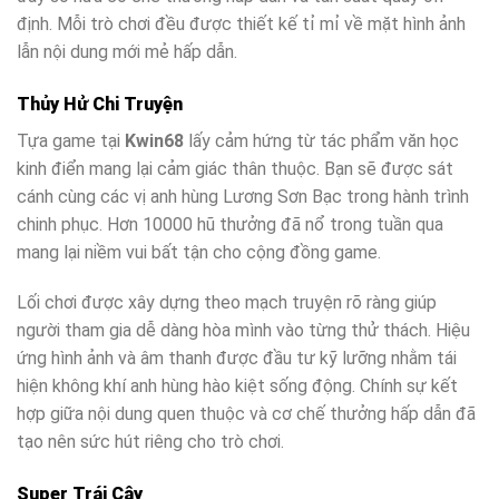
định. Mỗi trò chơi đều được thiết kế tỉ mỉ về mặt hình ảnh
lẫn nội dung mới mẻ hấp dẫn.
Thủy Hử Chi Truyện
Tựa game tại
Kwin68
lấy cảm hứng từ tác phẩm văn học
kinh điển mang lại cảm giác thân thuộc. Bạn sẽ được sát
cánh cùng các vị anh hùng Lương Sơn Bạc trong hành trình
chinh phục. Hơn 10000 hũ thưởng đã nổ trong tuần qua
mang lại niềm vui bất tận cho cộng đồng game.
Lối chơi được xây dựng theo mạch truyện rõ ràng giúp
người tham gia dễ dàng hòa mình vào từng thử thách. Hiệu
ứng hình ảnh và âm thanh được đầu tư kỹ lưỡng nhằm tái
hiện không khí anh hùng hào kiệt sống động. Chính sự kết
hợp giữa nội dung quen thuộc và cơ chế thưởng hấp dẫn đã
tạo nên sức hút riêng cho trò chơi.
Super Trái Cây