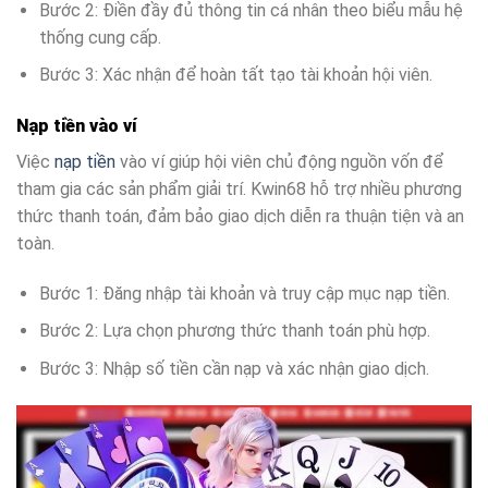
Bước 2: Điền đầy đủ thông tin cá nhân theo biểu mẫu hệ
thống cung cấp.
Bước 3: Xác nhận để hoàn tất tạo tài khoản hội viên.
Nạp tiền vào ví
Việc
nạp tiền
vào ví giúp hội viên chủ động nguồn vốn để
tham gia các sản phẩm giải trí. Kwin68 hỗ trợ nhiều phương
thức thanh toán, đảm bảo giao dịch diễn ra thuận tiện và an
toàn.
Bước 1: Đăng nhập tài khoản và truy cập mục nạp tiền.
Bước 2: Lựa chọn phương thức thanh toán phù hợp.
Bước 3: Nhập số tiền cần nạp và xác nhận giao dịch.