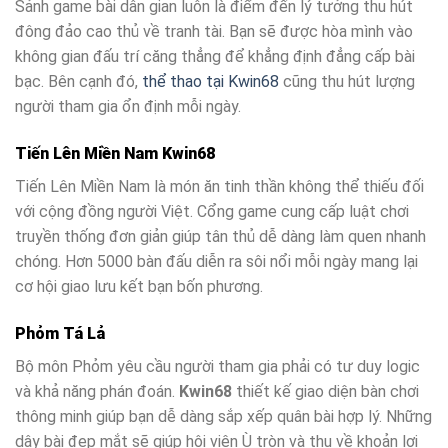
Sảnh game bài dân gian luôn là điểm đến lý tưởng thu hút
đông đảo cao thủ về tranh tài. Bạn sẽ được hòa mình vào
không gian đấu trí căng thẳng để khẳng định đẳng cấp bài
bạc. Bên cạnh đó,
thể thao tại Kwin68
cũng thu hút lượng
người tham gia ổn định mỗi ngày.
Tiến Lên Miền Nam Kwin68
Tiến Lên Miền Nam là món ăn tinh thần không thể thiếu đối
với cộng đồng người Việt. Cổng game cung cấp luật chơi
truyền thống đơn giản giúp tân thủ dễ dàng làm quen nhanh
chóng. Hơn 5000 bàn đấu diễn ra sôi nổi mỗi ngày mang lại
cơ hội giao lưu kết bạn bốn phương.
Phỏm Tá Lả
Bộ môn Phỏm yêu cầu người tham gia phải có tư duy logic
và khả năng phán đoán.
Kwin68
thiết kế giao diện bàn chơi
thông minh giúp bạn dễ dàng sắp xếp quân bài hợp lý. Những
dây bài đẹp mắt sẽ giúp hội viên Ù tròn và thu về khoản lợi