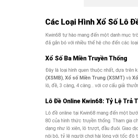
Các Loại Hình Xổ Số Lô Đ
Kwin68 tự hào mang đến một danh mục trò c
đã gắn bó với nhiều thế hệ cho đến các loại
Xổ Số Ba Miền Truyền Thống
Đây là loại hình quen thuộc nhất, dựa trên
(XSMB)
,
Xổ số Miền Trung (XSMT)
và
Xổ
lô, đề, 3 càng, 4 càng… với cơ cấu giải thư
Lô Đề Online Kwin68: Tỷ Lệ Trả
Lô đề online tại Kwin68 mang đến một bước 
80 của hình thức truyền thống. Tham gia ch
dạng như lô xiên, lô trượt, đầu đuôi. Giao
nội bộ, tỷ lệ người chơi hài lòng với tốc 