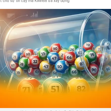
ất cho sự tin cậy mà Kwin68 đã xây dựng.