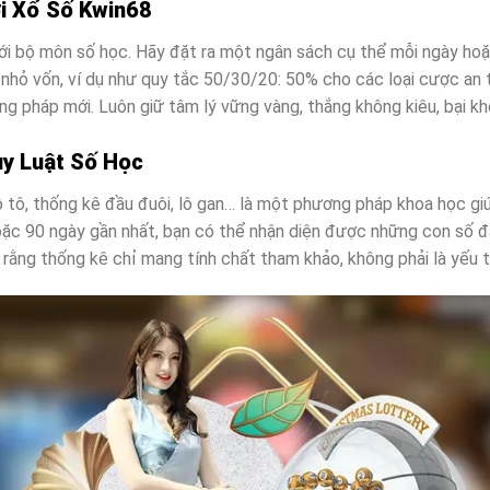
i Xổ Số Kwin68
i với bộ môn số học. Hãy đặt ra một ngân sách cụ thể mỗi ngày ho
ia nhỏ vốn, ví dụ như quy tắc 50/30/20: 50% cho các loại cược an
g pháp mới. Luôn giữ tâm lý vững vàng, thắng không kiêu, bại kh
uy Luật Số Học
 tô, thống kê đầu đuôi, lô gan… là một phương pháp khoa học gi
hoặc 90 ngày gần nhất, bạn có thể nhận diện được những con số 
ớ rằng thống kê chỉ mang tính chất tham khảo, không phải là yếu 