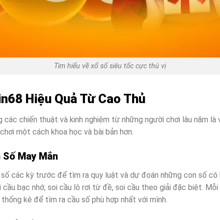
Tìm hiểu về xổ số siêu tốc cực thú vị
in68 Hiệu Quả Từ Cao Thủ
g các chiến thuật và kinh nghiệm từ những người chơi lâu năm là 
 chơi một cách khoa học và bài bản hơn.
m Số May Mắn
xổ số các kỳ trước để tìm ra quy luật và dự đoán những con số c
ầu bạc nhớ, soi cầu lô rơi từ đề, soi cầu theo giải đặc biệt. Mỗ
p thống kê để tìm ra cầu số phù hợp nhất với mình.