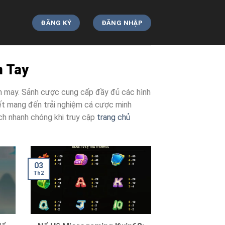
ĐĂNG KÝ
ĐĂNG NHẬP
m Tay
n may. Sảnh cược cung cấp đầy đủ các hình
kết mang đến trải nghiệm cá cược minh
ách nhanh chóng khi truy cập
trang chủ
03
Th2