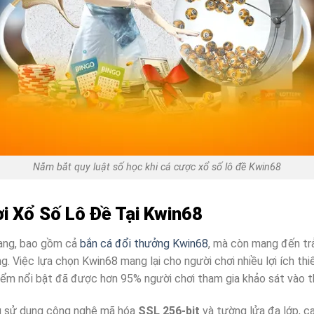
Nắm bắt quy luật số học khi cá cược xổ số lô đề Kwin68
ơi Xổ Số Lô Đề Tại Kwin68
ạng, bao gồm cả
bắn cá đổi thưởng Kwin68
, mà còn mang đến trả
ng. Việc lựa chọn Kwin68 mang lại cho người chơi nhiều lợi ích th
iểm nổi bật đã được hơn 95% người chơi tham gia khảo sát vào 
 sử dụng công nghệ mã hóa
SSL 256-bit
và tường lửa đa lớp, ca