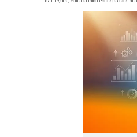
đạt 15,000, chính là minh chứng rõ ràng nh