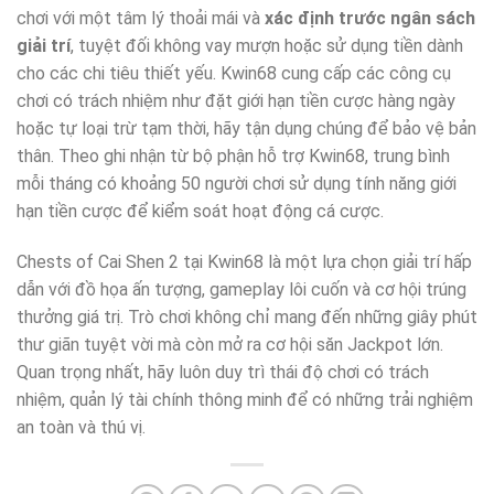
chơi với một tâm lý thoải mái và
xác định trước ngân sách
giải trí
, tuyệt đối không vay mượn hoặc sử dụng tiền dành
cho các chi tiêu thiết yếu. Kwin68 cung cấp các công cụ
chơi có trách nhiệm như đặt giới hạn tiền cược hàng ngày
hoặc tự loại trừ tạm thời, hãy tận dụng chúng để bảo vệ bản
thân. Theo ghi nhận từ bộ phận hỗ trợ Kwin68, trung bình
mỗi tháng có khoảng 50 người chơi sử dụng tính năng giới
hạn tiền cược để kiểm soát hoạt động cá cược.
Chests of Cai Shen 2 tại Kwin68 là một lựa chọn giải trí hấp
dẫn với đồ họa ấn tượng, gameplay lôi cuốn và cơ hội trúng
thưởng giá trị. Trò chơi không chỉ mang đến những giây phút
thư giãn tuyệt vời mà còn mở ra cơ hội săn Jackpot lớn.
Quan trọng nhất, hãy luôn duy trì thái độ chơi có trách
nhiệm, quản lý tài chính thông minh để có những trải nghiệm
an toàn và thú vị.