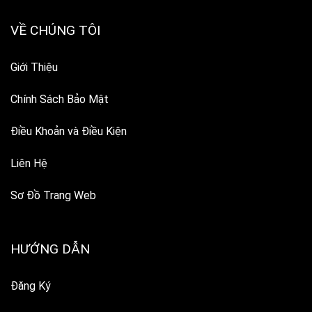
VỀ CHÚNG TÔI
Giới Thiệu
Chính Sách Bảo Mật
Điều Khoản và Điều Kiện
Liên Hệ
Sơ Đồ Trang Web
HƯỚNG DẪN
Đăng Ký