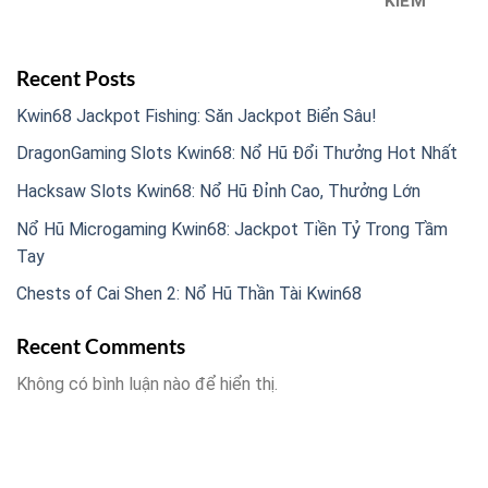
KIẾM
Recent Posts
Kwin68 Jackpot Fishing: Săn Jackpot Biển Sâu!
DragonGaming Slots Kwin68: Nổ Hũ Đổi Thưởng Hot Nhất
Hacksaw Slots Kwin68: Nổ Hũ Đỉnh Cao, Thưởng Lớn
Nổ Hũ Microgaming Kwin68: Jackpot Tiền Tỷ Trong Tầm
Tay
Chests of Cai Shen 2: Nổ Hũ Thần Tài Kwin68
Recent Comments
Không có bình luận nào để hiển thị.