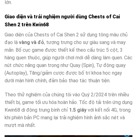
lớn.
Giao diện và trải nghiệm người dùng Chests of Cai
Shen 2 trên Kwin68
Giao diện của Chests of Cai Shen 2 sử dụng tông màu chủ
đạo là
vàng và đỏ
, tượng trưng cho sự giàu sang và may
mắn. Bố cục game được thiết kế theo cấu trúc 5 cột, 3
hàng quen thuộc, giúp người chơi mới dễ dàng làm quen. Các
nút chức năng quan trọng như Quay (Spin), Tự động quay
(Autoplay), Tăng/giảm cược được bố trí khoa học ngay
dưới màn hình chính, đảm bảo thao tác thuận tiện.
Theo thử nghiệm của chúng tôi vào Quý 2/2024 trên nhiều
thiết bị, game tối ưu hóa hoàn hảo. Tốc độ tải trên ứng dụng
Kwin68 di động trung bình chỉ
1.5 giây
với kết nối 4G, trong
khi phiên bản PC mang lại trải nghiệm hình ảnh sắc nét và
mượt mà nhất.