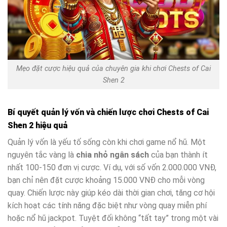
Mẹo đặt cược hiệu quả của chuyên gia khi chơi Chests of Cai
Shen 2
Bí quyết quản lý vốn và chiến lược chơi Chests of Cai
Shen 2 hiệu quả
Quản lý vốn là yếu tố sống còn khi chơi game nổ hũ. Một
nguyên tắc vàng là
chia nhỏ ngân sách
của bạn thành ít
nhất 100-150 đơn vị cược. Ví dụ, với số vốn 2.000.000 VNĐ,
bạn chỉ nên đặt cược khoảng 15.000 VNĐ cho mỗi vòng
quay. Chiến lược này giúp kéo dài thời gian chơi, tăng cơ hội
kích hoạt các tính năng đặc biệt như vòng quay miễn phí
hoặc nổ hũ jackpot. Tuyệt đối không “tất tay” trong một vài