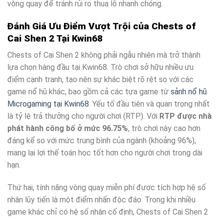
vòng quay để tránh rủi ro thua lỗ nhanh chóng.
Đánh Giá Ưu Điểm Vượt Trội của Chests of
Cai Shen 2 Tại Kwin68
Chests of Cai Shen 2 không phải ngẫu nhiên mà trở thành
lựa chọn hàng đầu tại Kwin68. Trò chơi sở hữu nhiều ưu
điểm cạnh tranh, tạo nên sự khác biệt rõ rệt so với các
game nổ hũ khác, bao gồm cả các tựa game từ
sảnh nổ hũ
Microgaming tại Kwin68
. Yếu tố đầu tiên và quan trọng nhất
là tỷ lệ trả thưởng cho người chơi (RTP). Với
RTP được nhà
phát hành công bố ở mức 96.75%
, trò chơi này cao hơn
đáng kể so với mức trung bình của ngành (khoảng 96%),
mang lại lợi thế toán học tốt hơn cho người chơi trong dài
hạn.
Thứ hai, tính năng vòng quay miễn phí được tích hợp hệ số
nhân lũy tiến là một điểm nhấn độc đáo. Trong khi nhiều
game khác chỉ có hệ số nhân cố định, Chests of Cai Shen 2