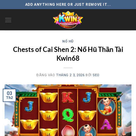
Bỏ
ADD ANYTHING HERE OR JUST REMOVE IT...
qua
nội
dung
NỔ HŨ
Chests of Cai Shen 2: Nổ Hũ Thần Tài
Kwin68
ĐĂNG VÀO
THÁNG 2 3, 2026
BỞI
SEO
03
Th2