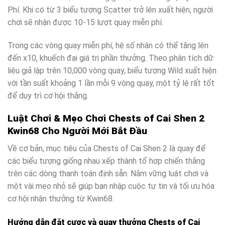
Phí. Khi có từ 3 biểu tượng Scatter trở lên xuất hiện, người
chơi sẽ nhận được 10-15 lượt quay miễn phí.
Trong các vòng quay miễn phí, hệ số nhân có thể tăng lên
đến x10, khuếch đại giá trị phần thưởng. Theo phân tích dữ
liệu giả lập trên 10,000 vòng quay, biểu tượng Wild xuất hiện
với tần suất khoảng 1 lần mỗi 9 vòng quay, một tỷ lệ rất tốt
để duy trì cơ hội thắng.
Luật Chơi & Mẹo Chơi Chests of Cai Shen 2
Kwin68 Cho Người Mới Bắt Đầu
Về cơ bản, mục tiêu của Chests of Cai Shen 2 là quay để
các biểu tượng giống nhau xếp thành tổ hợp chiến thắng
trên các dòng thanh toán định sẵn. Nắm vững luật chơi và
một vài mẹo nhỏ sẽ giúp bạn nhập cuộc tự tin và tối ưu hóa
cơ hội nhận thưởng từ Kwin68.
Hướng dẫn đặt cược và quay thưởng Chests of Cai