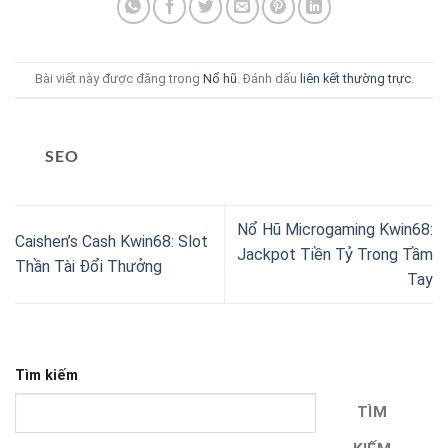
Bài viết này được đăng trong
Nổ hũ
. Đánh dấu
liên kết thường trực
.
SEO
Nổ Hũ Microgaming Kwin68:
Caishen’s Cash Kwin68: Slot
Jackpot Tiền Tỷ Trong Tầm
Thần Tài Đổi Thưởng
Tay
Tìm kiếm
TÌM