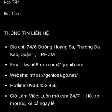
Nạp Tiền
Rút Tiền
THÔNG TIN LIÊN HỆ
Địa chỉ: 74/6 Đường Hoàng Sa, Phường Đa
Kao, Quận 1, TP.HCM
Email:
kwin68mexcom@gmail.com
Website: https://geniosa.gb.net/
Hotline: 0938.452.958
Giờ Làm Việc: Luôn mở cửa 24/7 – Hỗ trợ
mọi lúc, kể cả ngày lễ.