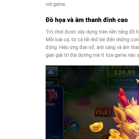
với game.
Đồ họa và âm thanh đỉnh cao
Trò chơi được xây dựng trên nền tảng đồ họ
Mỗi loài cá, từ cá hề nhỏ bé đến những co
động. Hiệu ứng đạn nổ, ánh sáng và âm th
gian giải trí đại dương mà ít tựa game nào s