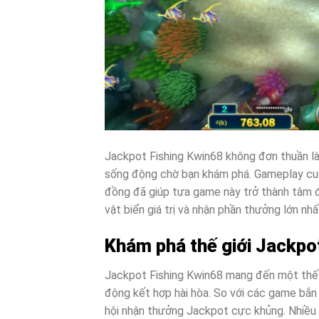
Jackpot Fishing Kwin68 không đơn thuần là 
sống động chờ bạn khám phá. Gameplay cuố
đồng đã giúp tựa game này trở thành tâm đ
vật biển giá trị và nhận phần thưởng lớn nhấ
Khám phá thế giới Jackpo
Jackpot Fishing Kwin68 mang đến một thế g
động kết hợp hài hòa. So với các game bắ
hội nhận thưởng Jackpot cực khủng. Nhiều n