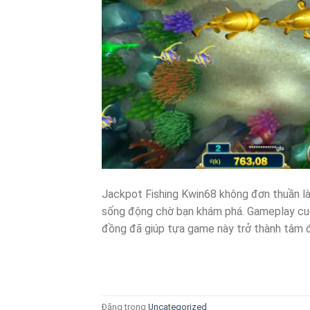
Jackpot Fishing Kwin68 không đơn thuần là 
sống động chờ bạn khám phá. Gameplay cuố
đồng đã giúp tựa game này trở thành tâm đ
Đăng trong
Uncategorized