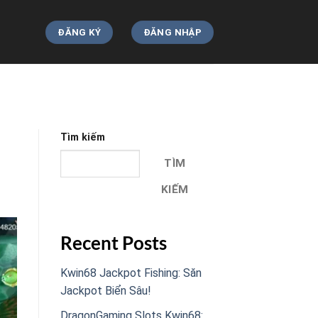
ĐĂNG KÝ
ĐĂNG NHẬP
Tìm kiếm
TÌM
KIẾM
Recent Posts
Kwin68 Jackpot Fishing: Săn
Jackpot Biển Sâu!
DragonGaming Slots Kwin68: