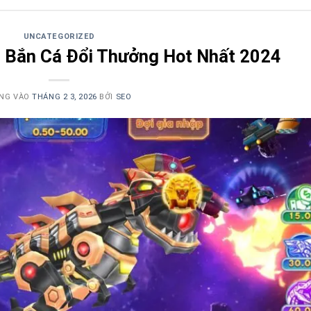
UNCATEGORIZED
: Bắn Cá Đổi Thưởng Hot Nhất 2024
NG VÀO
THÁNG 2 3, 2026
BỞI
SEO