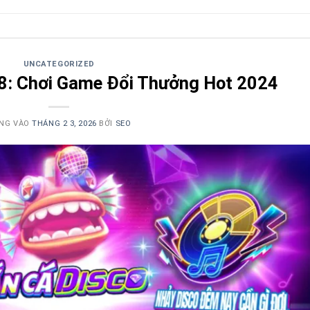
UNCATEGORIZED
8: Chơi Game Đổi Thưởng Hot 2024
NG VÀO
THÁNG 2 3, 2026
BỞI
SEO