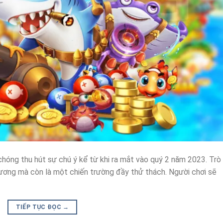
hóng thu hút sự chú ý kể từ khi ra mắt vào quý 2 năm 2023. Trò
dương mà còn là một chiến trường đầy thử thách. Người chơi sẽ
TIẾP TỤC ĐỌC
→