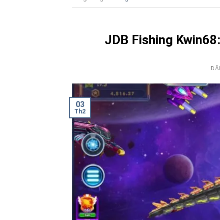
JDB Fishing Kwin68
ĐĂ
03
Th2